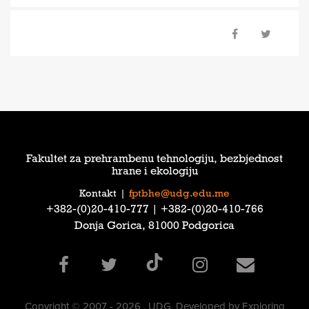
Fakultet za prehrambenu tehnologiju, bezbjednost
hrane i ekologiju
Kontakt
|
fptbhe@udg.edu.me
‎+382-(0)20-410-777‎ | ‎+382-(0)20-410-766‎
Donja Gorica, 81000 Podgorica
Copyright © 2007 - 2026 , UDG. Developed by Exploring