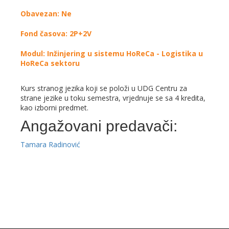
Obavezan: Ne
Fond časova: 2P+2V
Modul: Inžinjering u sistemu HoReCa - Logistika u
HoReCa sektoru
Kurs stranog jezika koji se položi u UDG Centru za
strane jezike u toku semestra, vrjednuje se sa 4 kredita,
kao izborni predmet.
Angažovani predavači:
Tamara Radinović