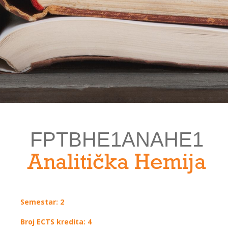
FPTBHE1ANAHE1
Analitička Hemija
Semestar: 2
Broj ECTS kredita: 4