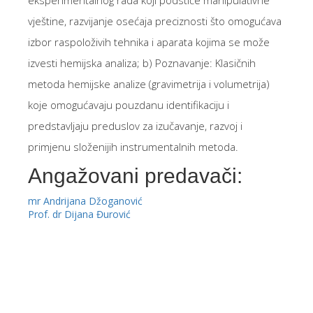
eksperimentalnog rada koji podstiče manipulativne
vještine, razvijanje osećaja preciznosti što omogućava
izbor raspoloživih tehnika i aparata kojima se može
izvesti hemijska analiza; b) Poznavanje: Klasičnih
metoda hemijske analize (gravimetrija i volumetrija)
koje omogućavaju pouzdanu identifikaciju i
predstavljaju preduslov za izučavanje, razvoj i
primjenu složenijih instrumentalnih metoda.
Angažovani predavači:
mr Andrijana Džoganović
Prof. dr Dijana Đurović