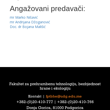
Angažovani predavači:
mr Marko Nišavić
mr Andrijana Džoganović
Doc. dr Bojana Mališić
Fakultet za prehrambenu tehnologiju, bezbjednost
hrane i ekologiju
Kontakt
|
fptbhe@udg.edu.me
‎+382-(0)20-410-777‎ | ‎+382-(0)20-410-766‎
Donja Gorica, 81000 Podgorica