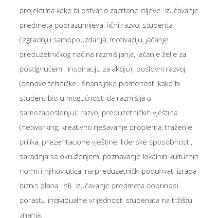
projektima kako bi ostvario zacrtane ciljeve. Izučavanje
predmeta podrazumijeva: lični razvoj studenta
(izgradnju samopouzdanja, motivaciju, jačanje
preduzetničkog načina razmišljanja, jačanje želje za
postignućem i inspiraciju za akciju); poslovni razvoj
(osnove tehničke i finansijske pismenosti kako bi
student bio u mogućnosti da razmišlja o
samozaposlenju); razvoj preduzetničkih vještina
(networking, kreativno rješavanje problema, traženje
prilika, prezentacione vještine, liderske sposobnosti,
saradnja sa okruženjem, poznavanje lokalnih kulturnih
normi i njihov uticaj na preduzetnički poduhvat, izrada
biznis plana i sl). Izučavanje predmeta doprinosi
porastu individualne vrijednosti studenata na tržištu
znanja.