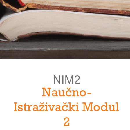
NIM2
Naučno-
Istraživački Modul
2