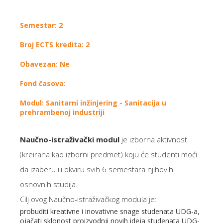
Semestar: 2
Broj ECTS kredita: 2
Obavezan: Ne
Fond časova:
Modul: Sanitarni inžinjering - Sanitacija u
prehrambenoj industriji
Naučno-istraživački modul
je izborna aktivnost
(kreirana kao izborni predmet) koju će studenti moći
da izaberu u okviru svih 6 semestara njihovih
osnovnih studija.
Cilj ovog Naučno-istraživačkog modula je:
probuditi kreativne i inovativne snage studenata UDG-a,
ojačati sklonost proizvodnji novih ideja studenata UDG-