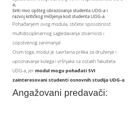
a,
širiti nivo opšteg obrazovanja studenta UDG-a i
razvoj kritičkog mišljenja kod studenta UDG-a.
Pohađanjem ovog modula, stičete sposobnost
multidisciplinarnog sagledavanja stvarnosti i
sopstvenog zanimanja!
Osim toga, modul je savršena prilika za druženje i
upoznavanje kolega i vršnjaka sa ostalih fakulteta
UDG-a, jer
modul mogu pohađati SVI
zainteresovani studenti osnovnih studija UDG-a
.
Angažovani predavači: