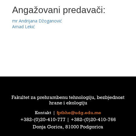
Angažovani predavači:
mr Andrijana Džoganović
Arnad Lekić
Fakultet za prehrambenu tehnologiju, bezbjednost
hrane i ekologiju
Kontakt
|
fptbhe@udg.edu.me
‎+382-(0)20-410-777‎ | ‎+382-(0)20-410-766‎
Donja Gorica, 81000 Podgorica