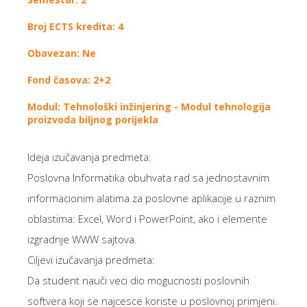
Broj ECTS kredita: 4
Obavezan: Ne
Fond časova: 2+2
Modul: Tehnološki inžinjering - Modul tehnologija
proizvoda biljnog porijekla
Ideja izučavanja predmeta:
Poslovna Informatika obuhvata rad sa jednostavnim
informacionim alatima za poslovne aplikacije u raznim
oblastima: Excel, Word i PowerPoint, ako i elemente
izgradnje WWW sajtova.
Ciljevi izučavanja predmeta:
Da student nauči veci dio mogucnosti poslovnih
softvera koji se najcesce koriste u poslovnoj primjeni.