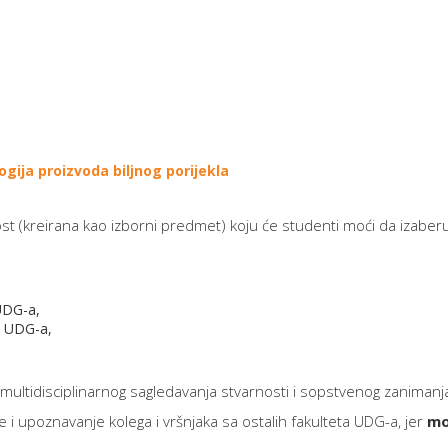
ogija proizvoda biljnog porijekla
ost (kreirana kao izborni predmet) koju će studenti moći da izaber
 UDG-a,
ta UDG-a,
ltidisciplinarnog sagledavanja stvarnosti i sopstvenog zanimanja
 i upoznavanje kolega i vršnjaka sa ostalih fakulteta UDG-a, jer
mo