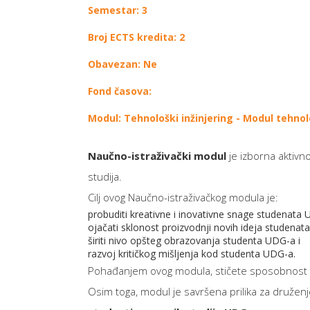
Semestar: 3
Broj ECTS kredita: 2
Obavezan: Ne
Fond časova:
Modul: Tehnološki inžinjering - Modul tehnol
Naučno-istraživački modul
je izborna aktivn
studija.
Cilj ovog Naučno-istraživačkog modula je:
probuditi kreativne i inovativne snage studenata
ojačati sklonost proizvodnji novih ideja studena
širiti nivo opšteg obrazovanja studenta UDG-a i
razvoj kritičkog mišljenja kod studenta UDG-a.
Pohađanjem ovog modula, stičete sposobnost mu
Osim toga, modul je savršena prilika za druženje