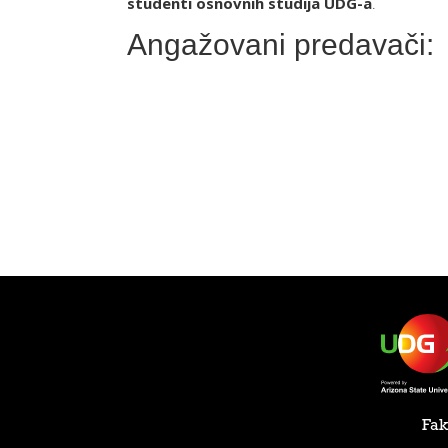
studenti osnovnih studija UDG-a
.
Angažovani predavači:
Fak