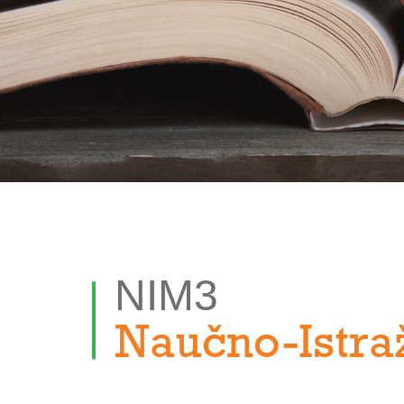
NIM3
Naučno-Istra