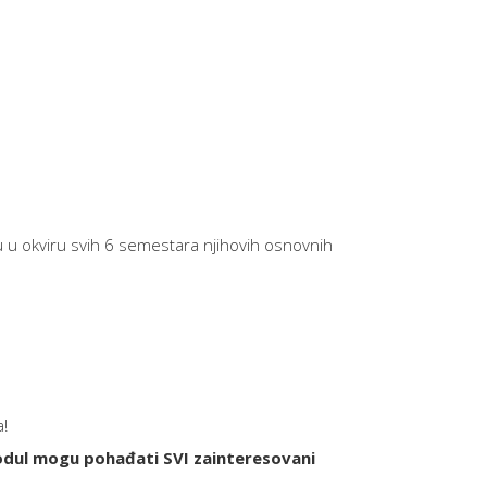
u u okviru svih 6 semestara njihovih osnovnih
!
dul mogu pohađati SVI zainteresovani