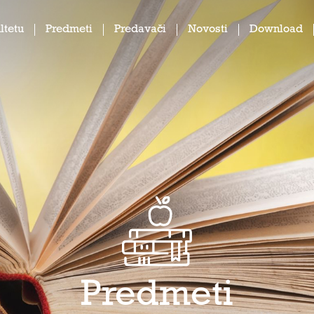
ltetu
Predmeti
Predavači
Novosti
Download
Predmeti