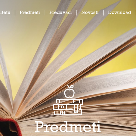
ltetu
Predmeti
Predavači
Novosti
Download
Predmeti