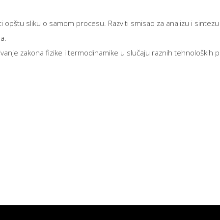
rati opštu sliku o samom procesu. Razviti smisao za analizu i sint
a.
ivanje zakona fizike i termodinamike u slučaju raznih tehnoloških 