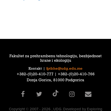
Fakultet za prehrambenu tehnologiju, bezbjednost
hrane i ekologiju
Kontakt
|
fptbhe@udg.edu.me
‎+382-(0)20-410-777‎ | ‎+382-(0)20-410-766‎
Donja Gorica, 81000 Podgorica
Copyright © 2007 - 2026 , UDG. Developed by Exploring