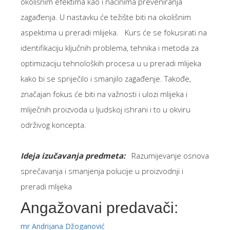
okolišnim efektima kao i načinima preveniranja
zagađenja. U nastavku će težište biti na okolišnim
aspektima u preradi mlijeka. Kurs će se fokusirati na
identifikaciju ključnih problema, tehnika i metoda za
optimizaciju tehnoloških procesa u u preradi mlijeka
kako bi se spriječilo i smanjilo zagađenje. Takođe,
značajan fokus će biti na važnosti i ulozi mlijeka i
mliječnih proizvoda u ljudskoj ishrani i to u okviru
održivog koncepta.
Ideja izučavanja predmeta:
Razumijevanje osnova
sprečavanja i smanjenja polucije u proizvodnji i
preradi mlijeka
Angažovani predavači:
mr Andrijana Džoganović