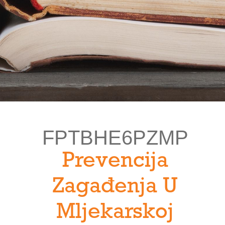
FPTBHE6PZMP
Prevencija
Zagađenja U
Mljekarskoj