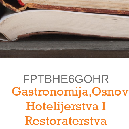
FPTBHE6GOHR
Gastronomija,osno
Hotelijerstva I
Restoraterstva