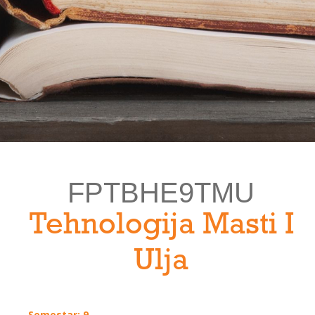
FPTBHE9TMU
Tehnologija Masti I
Ulja
Semestar: 9