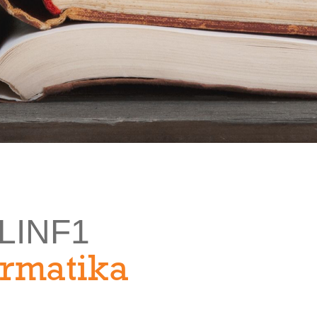
LINF1
ormatika