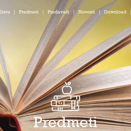
ltetu
Predmeti
Predavači
Novosti
Download
Predmeti