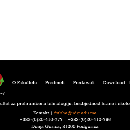
O Fakultetu
Predmeti
Predavači
Download
ultet za prehrambenu tehnologiju, bezbjednost hrane i ekolo
Kontakt
|
fptbhe@udg.edu.me
‎+382-(0)20-410-777‎ | ‎+382-(0)20-410-766‎
Donja Gorica, 81000 Podgorica