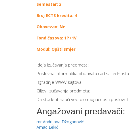
Semestar: 2
Broj ECTS kredita: 4
Obavezan: Ne
Fond časova: 1P+1V
Modul: Opšti smjer
Ideja izučavanja predmeta:
Poslovna Informatika obuhvata rad sa jednostav
izgradnje WWW sajtova.
Ciljevi izučavanja predmeta:
Da student nauči veci dio mogucnosti poslovnih 
Angažovani predavači:
mr Andrijana Džoganović
Arnad Lekić