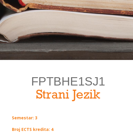
FPTBHE1SJ1
Strani Jezik
Semestar: 3
Broj ECTS kredita: 4