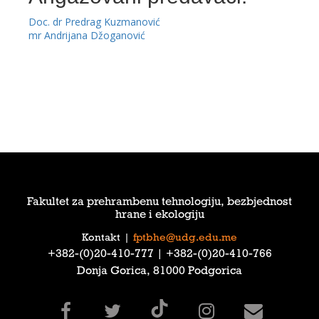
Doc. dr Predrag Kuzmanović
mr Andrijana Džoganović
Fakultet za prehrambenu tehnologiju, bezbjednost
hrane i ekologiju
Kontakt
|
fptbhe@udg.edu.me
‎+382-(0)20-410-777‎ | ‎+382-(0)20-410-766‎
Donja Gorica, 81000 Podgorica