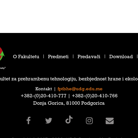
O Fakultetu
Predmeti
Predavači
Download
ultet za prehrambenu tehnologiju, bezbjednost hrane i ekolo
Kontakt
|
fptbhe@udg.edu.me
‎+382-(0)20-410-777‎ | ‎+382-(0)20-410-766‎
Donja Gorica, 81000 Podgorica