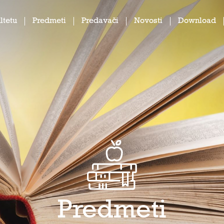
ltetu
Predmeti
Predavači
Novosti
Download
Predmeti