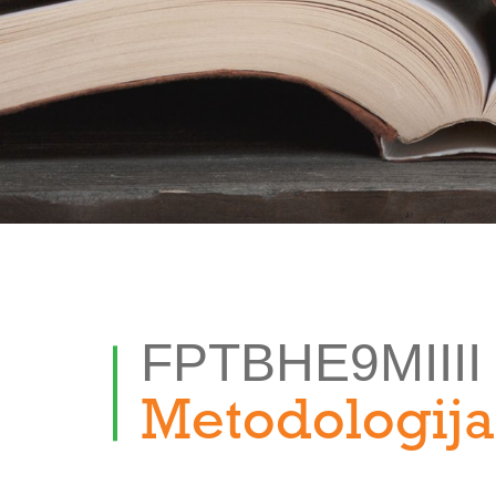
FPTBHE9MIIII
Metodologija 