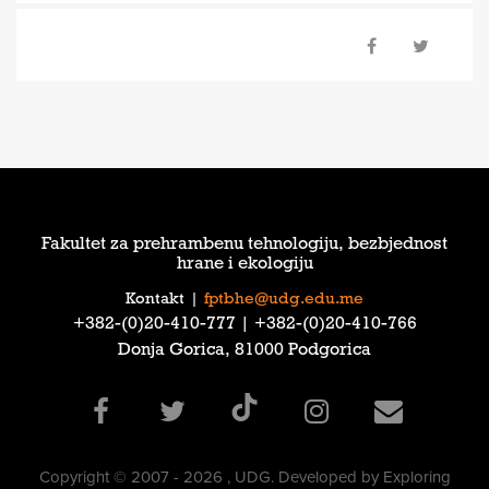
Fakultet za prehrambenu tehnologiju, bezbjednost
hrane i ekologiju
Kontakt
|
fptbhe@udg.edu.me
‎+382-(0)20-410-777‎ | ‎+382-(0)20-410-766‎
Donja Gorica, 81000 Podgorica
Copyright © 2007 - 2026 , UDG. Developed by Exploring