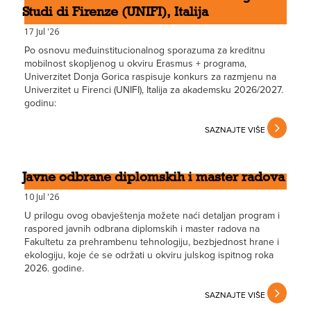
Studi di Firenze (UNIFI), Italija
17 Jul '26
Po osnovu međuinstitucionalnog sporazuma za kreditnu
mobilnost skopljenog u okviru Erasmus + programa,
Univerzitet Donja Gorica raspisuje konkurs za razmjenu na
Univerzitet u Firenci (UNIFI), Italija za akademsku 2026/2027.
godinu:
SAZNAJTE VIŠE
Javne odbrane diplomskih i master radova
10 Jul '26
U prilogu ovog obavještenja možete naći detaljan program i
raspored javnih odbrana diplomskih i master radova na
Fakultetu za prehrambenu tehnologiju, bezbjednost hrane i
ekologiju, koje će se održati u okviru julskog ispitnog roka
2026. godine.
SAZNAJTE VIŠE