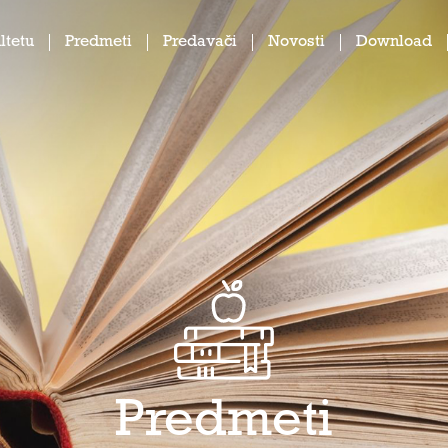
ltetu
Predmeti
Predavači
Novosti
Download
Predmeti