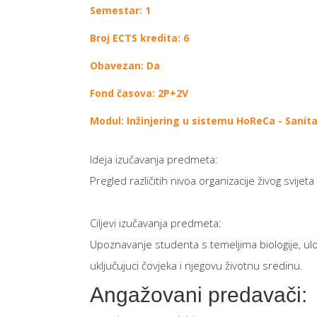
Semestar: 1
Broj ECTS kredita: 6
Obavezan: Da
Fond časova: 2P+2V
Modul: Inžinjering u sistemu HoReCa - Sanit
Ideja izučavanja predmeta:
Pregled različitih nivoa organizacije živog svij
Ciljevi izučavanja predmeta:
Upoznavanje studenta s temeljima biologije, u
uključujuci čovjeka i njegovu životnu sredinu.
Angažovani predavači: