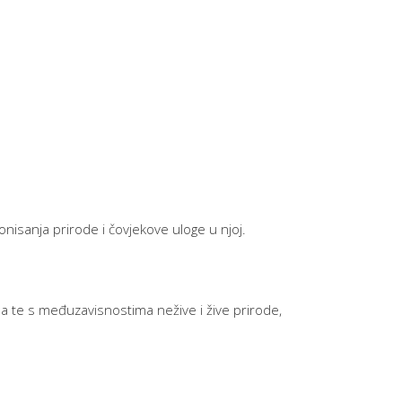
onisanja prirode i čovjekove uloge u njoj.
 te s međuzavisnostima nežive i žive prirode,