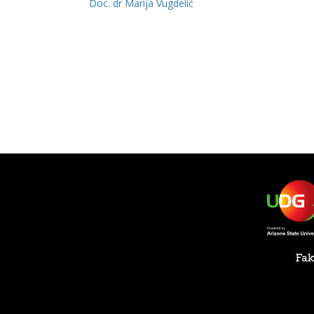
Doc. dr Marija Vugdelić
Fak