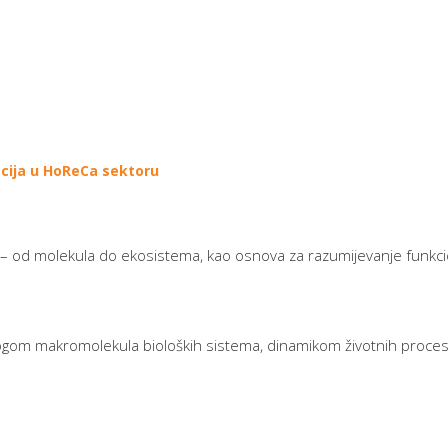
acija u HoReCa sektoru
eta – od molekula do ekosistema, kao osnova za razumijevanje funkci
logom makromolekula bioloških sistema, dinamikom životnih procesa