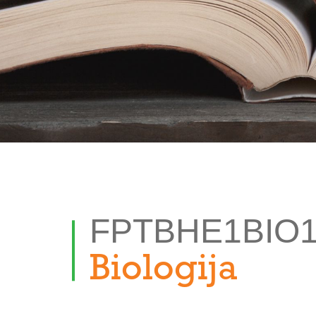
FPTBHE1BIO
Biologija