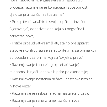
novim situacijama. Naglašava se „majstorstvo
procesa, razumijevanje koncepata i sposobnost
djelovanja u različitim situacijama“;
• Preispitivati i analizirati svoja i opšte prihvaćena
“vjerovanja”, odbacivati ona koja su pogrešna i
prihvatati nova;
• Kritički prosuđivati/razmišljati, stalno preispitivati
stavove i konfrotirati se sa autoritetima, sa onima koji
su popularni, sa onima koji su “uvijek u pravu”;
• Razumijevanje i analizianje (preispitivanje)
ekonomskih riječi i osnovnih principa ekonomije;
• Razumijevanje nastanka države i nastanka biznisa i
njihove veze;
• Razumijevanje razloga i načina nastanka država;
• Razumijevanje i analiziranje različitih nivoa