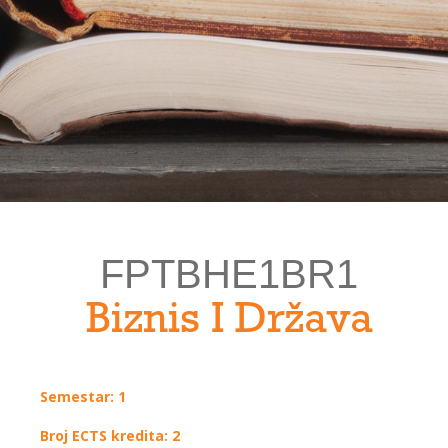
FPTBHE1BR1
Biznis I Država
Semestar: 1
Broj ECTS kredita: 2