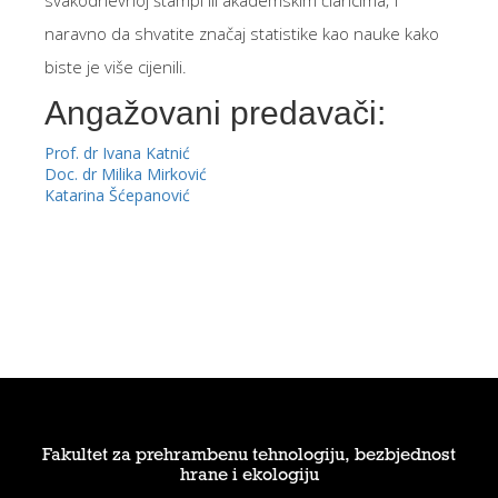
svakodnevnoj štampi ili akademskim člancima; i
naravno da shvatite značaj statistike kao nauke kako
biste je više cijenili.
Angažovani predavači:
Prof. dr Ivana Katnić
Doc. dr Milika Mirković
Katarina Šćepanović
Fakultet za prehrambenu tehnologiju, bezbjednost
hrane i ekologiju