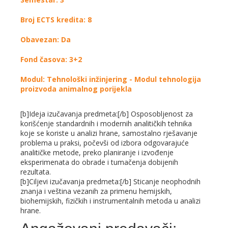
Broj ECTS kredita: 8
Obavezan: Da
Fond časova: 3+2
Modul: Tehnološki inžinjering - Modul tehnologija
proizvoda animalnog porijekla
[b]Ideja izučavanja predmeta:[/b] Osposobljenost za
korišćenje standardnih i modernih analitičkih tehnika
koje se koriste u analizi hrane, samostalno rješavanje
problema u praksi, počevši od izbora odgovarajuće
analitičke metode, preko planiranje i izvođenje
eksperimenata do obrade i tumačenja dobijenih
rezultata.
[b]Ciljevi izučavanja predmeta:[/b] Sticanje neophodnih
znanja i veština vezanih za primenu hemijskih,
biohemijskih, fizičkih i instrumentalnih metoda u analizi
hrane.