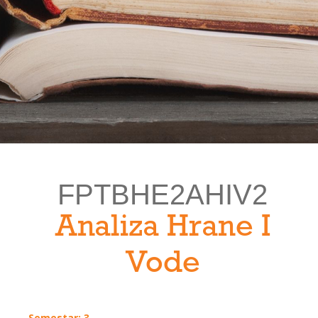
FPTBHE2AHIV2
Analiza Hrane I
Vode
Semestar: 3