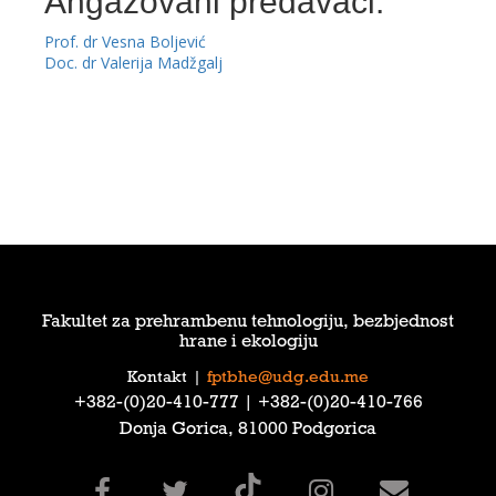
Angažovani predavači:
Prof. dr Vesna Boljević
Doc. dr Valerija Madžgalj
Fakultet za prehrambenu tehnologiju, bezbjednost
hrane i ekologiju
Kontakt
|
fptbhe@udg.edu.me
‎+382-(0)20-410-777‎ | ‎+382-(0)20-410-766‎
Donja Gorica, 81000 Podgorica