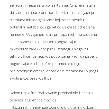
aeracije i miješanja u bioreaktorima. Cilj predmeta je
da studenti nauče principe, kinetku i uslove gajenja i
tretmana mikroorganizama kojima se postižu
optimalni metabolički i genetički uslovi za odredjene
namjene. Usvajanjem ovih principa i tehnika studenti
će se osposobiti da izaberu odgovarajući
mikroorganizam i koncipiraju strategiju njegovog
tehnološkog i genetičkog poboljšanja, kao i da izaberu
odgovarajuće tehnološke parametre u cilju
proizvodnje biomase, odredjenih metabolita i biljnog ili
životinjskog ćelijskog tkiva.
Nakon uspješno realizovanih predispitnih i ispitnih
obaveza student će moći da:
- Razumije i primjenjuje pojmove u biotehnološkom