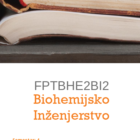
FPTBHE2BI2
Biohemijsko
Inženjerstvo
Semestar: 4