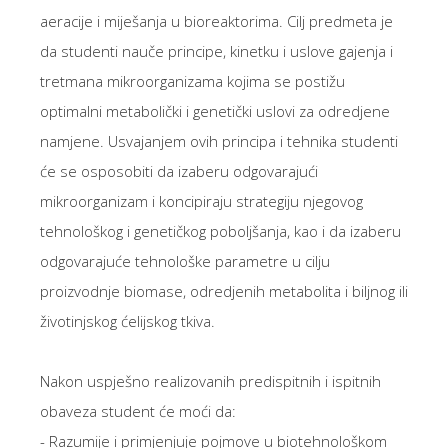
aeracije i miješanja u bioreaktorima. Cilj predmeta je
da studenti nauče principe, kinetku i uslove gajenja i
tretmana mikroorganizama kojima se postižu
optimalni metabolički i genetički uslovi za odredjene
namjene. Usvajanjem ovih principa i tehnika studenti
će se osposobiti da izaberu odgovarajući
mikroorganizam i koncipiraju strategiju njegovog
tehnološkog i genetičkog poboljšanja, kao i da izaberu
odgovarajuće tehnološke parametre u cilju
proizvodnje biomase, odredjenih metabolita i biljnog ili
životinjskog ćelijskog tkiva.
Nakon uspješno realizovanih predispitnih i ispitnih
obaveza student će moći da:
- Razumije i primjenjuje pojmove u biotehnološkom