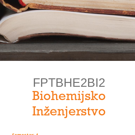
FPTBHE2BI2
Biohemijsko
Inženjerstvo
Semestar: 4