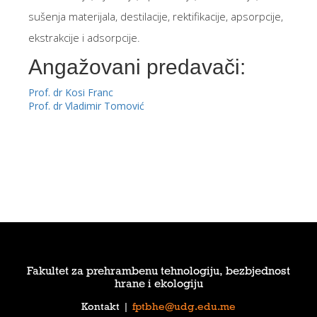
sušenja materijala, destilacije, rektifikacije, apsorpcije,
ekstrakcije i adsorpcije.
Angažovani predavači:
Prof. dr Kosi Franc
Prof. dr Vladimir Tomović
Fakultet za prehrambenu tehnologiju, bezbjednost
hrane i ekologiju
Kontakt
|
fptbhe@udg.edu.me