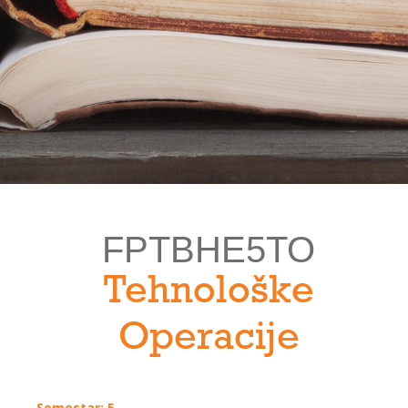
FPTBHE5TO
Tehnološke
Operacije
Semestar: 5