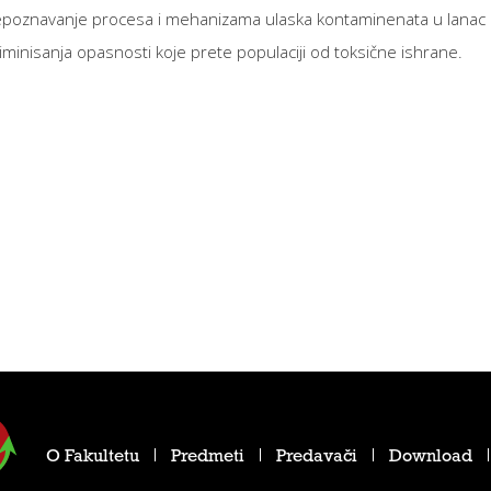
prepoznavanje procesa i mehanizama ulaska kontaminenata u lanac ish
eliminisanja opasnosti koje prete populaciji od toksične ishrane.
O Fakultetu
Predmeti
Predavači
Download