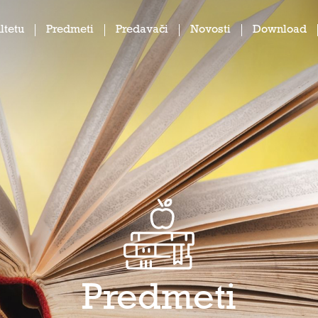
ltetu
Predmeti
Predavači
Novosti
Download
Predmeti