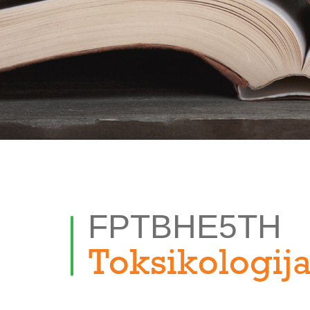
FPTBHE5TH
Toksikologij