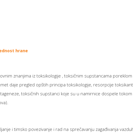
bjednost hrane
vnim znanjima iz toksikologije , toksičnim supstancama poreklom i
et daje pregled opštih principa toksikologije, resorpcije toksikanta
ageneze, toksičnih supstanci koje su u namirnice dospele tokom 
ova).
anje i timsko povezivanje i rad na sprečavanju zagađivanja vazduha