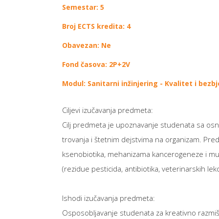
Semestar: 5
Broj ECTS kredita: 4
Obavezan: Ne
Fond časova: 2P+2V
Modul: Sanitarni inžinjering - Kvalitet i bez
Ciljevi izučavanja predmeta:
Cilj predmeta je upoznavanje studenata sa osno
trovanja i štetnim dejstvima na organizam. Predm
ksenobiotika, mehanizama kancerogeneze i mut
(rezidue pesticida, antibiotika, veterinarskih lek
Ishodi izučavanja predmeta:
Osposobljavanje studenata za kreativno razmišlj