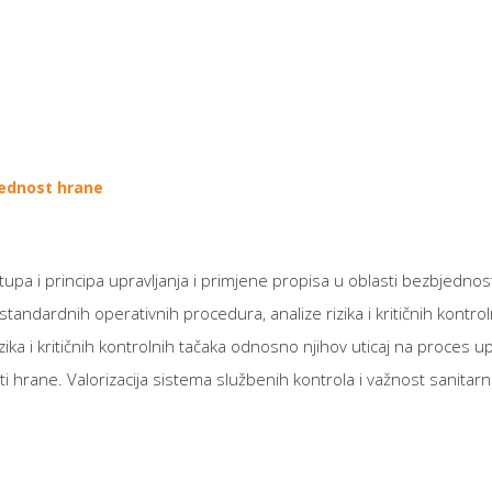
bjednost hrane
upa i principa upravljanja i primjene propisa u oblasti bezbjednos
tandardnih operativnih procedura, analize rizika i kritičnih kontro
zika i kritičnih kontrolnih tačaka odnosno njihov uticaj na proces 
rane. Valorizacija sistema službenih kontrola i važnost sanitarn