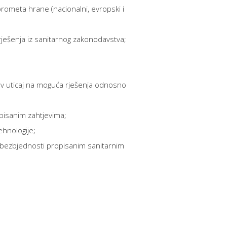
prometa hrane (nacionalni, evropski i
 rješenja iz sanitarnog zakonodavstva;
ov uticaj na moguća rješenja odnosno
pisanim zahtjevima;
ehnologije;
 bezbjednosti propisanim sanitarnim