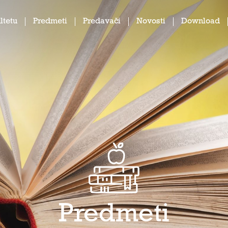
ltetu
Predmeti
Predavači
Novosti
Download
Predmeti