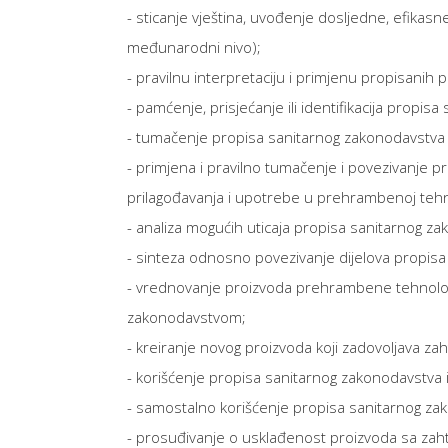
- sticanje vještina, uvođenje dosljedne, efikasn
međunarodni nivo);
- pravilnu interpretaciju i primjenu propisanih 
- pamćenje, prisjećanje ili identifikacija propi
- tumačenje propisa sanitarnog zakonodavstva i
- primjena i pravilno tumačenje i povezivanje 
prilagođavanja i upotrebe u prehrambenoj tehno
- analiza mogućih uticaja propisa sanitarnog z
- sinteza odnosno povezivanje dijelova propis
- vrednovanje proizvoda prehrambene tehnolog
zakonodavstvom;
- kreiranje novog proizvoda koji zadovoljava z
- korišćenje propisa sanitarnog zakonodavstva i 
- samostalno korišćenje propisa sanitarnog z
- prosuđivanje o usklađenost proizvoda sa za