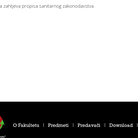
ta zahtjeva propisa sanitarnog zakonodavstva.
O Fakultetu
Predmeti
Predavači
Download