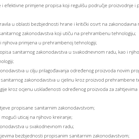
e i efektivne primjene propisa koji regulišu područje proizvodnje i 
pravila u oblasti bezbjednosti hrane i kritički osvrt na zakonodavna
sa sanitarnog zakonodavstva koji utiču na prehrambenu tehnologiju;
 njihova primjena u prehrambenoj tehnologiji;
propisa sanitarnog zakonodavstva u svakodnevnom radu, kao i njih
logiji;
akonodavstva u cilju prilagođavanja određenog proizvoda novim pro
a sanitarnog zakonodavstva u cjelinu kroz proizvod prehrambene t
ije kroz ocjenu usklađenosti određenog proizvoda za zahtjevima
ahtjeve propisane sanitarnim zakonodavstvom;
mogući uticaj na njihovo kreiranje;
akonodavstva u svakodnevnom radu;
htjevima bezbjednosti propisanim sanitarnim zakonodavstvom;