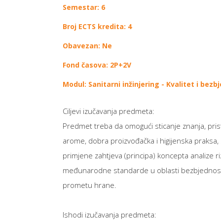
Semestar: 6
Broj ECTS kredita: 4
Obavezan: Ne
Fond časova: 2P+2V
Modul: Sanitarni inžinjering - Kvalitet i bez
Ciljevi izučavanja predmeta:
Predmet treba da omogući sticanje znanja, prist
arome, dobra proizvođačka i higijenska praksa, s
primjene zahtjeva (principa) koncepta analize ri
međunarodne standarde u oblasti bezbjednosti h
prometu hrane.
Ishodi izučavanja predmeta: