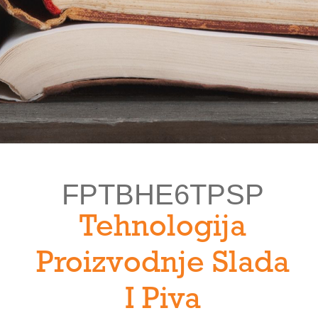
FPTBHE6TPSP
Tehnologija
Proizvodnje Slada
I Piva