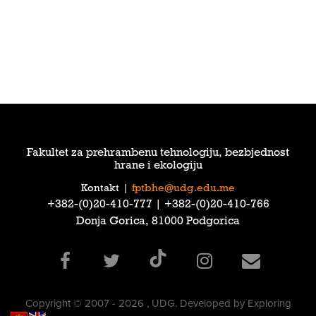
Fakultet za prehrambenu tehnologiju, bezbjednost
hrane i ekologiju
Kontakt
|
fptbhe@udg.edu.me
‎+382-(0)20-410-777‎ | ‎+382-(0)20-410-766‎
Donja Gorica, 81000 Podgorica
Copyright © 2007 - 2026 , UDG. Developed by Exploring