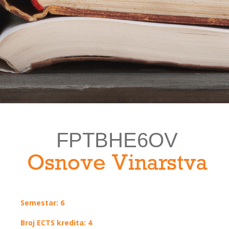
FPTBHE6OV
Osnove Vinarstva
Semestar: 6
Broj ECTS kredita: 4