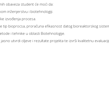
itnih obaveza student će moći da:
om inženjerstvu i biotehnologiji.
nike izvođenja procesa.
iše tip bioprocsa, proračuna efikasnost datog bioreaktorskog siste
etode i tehnike u oblasti Biotehnologije.
jasno utvrdi ciljeve i rezultate projekta te izvrši kvalitetnu evaluaci