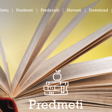
ltetu
Predmeti
Predavači
Novosti
Download
Predmeti