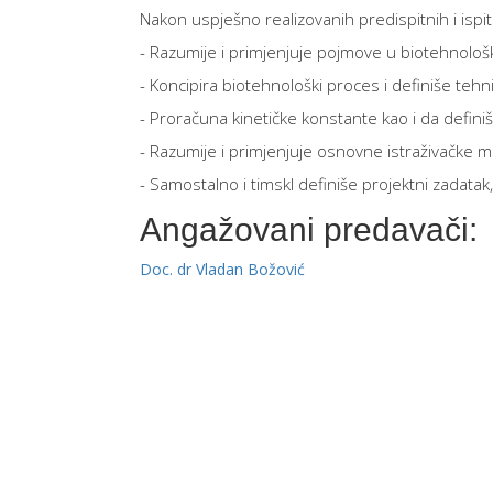
Nakon uspješno realizovanih predispitnih i isp
- Razumije i primjenjuje pojmove u biotehnološk
- Koncipira biotehnološki proces i definiše teh
- Proračuna kinetičke konstante kao i da defin
- Razumije i primjenjuje osnovne istraživačke m
- Samostalno i timskI definiše projektni zadatak, 
Angažovani predavači:
Doc. dr Vladan Božović