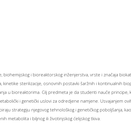
 biohemijskog i bioreaktorskog inženjerstva, vrste i značaja biokatal
 kinetike sterilizacije, osnovnih postavki šaržnih i kontinualnih bi
anja u bioreaktorima. Cilj predmeta je da studenti nauče principe, k
abolički i genetički uslovi za odredjene namjene. Usvajanjem ovih
iraju strategiju njegovog tehnološkog i genetičkog poboljšanja, k
metabolita i biljnog ili životinjskog ćelijskog tkiva.