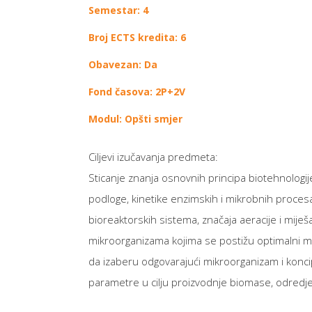
Semestar: 4
Broj ECTS kredita: 6
Obavezan: Da
Fond časova: 2P+2V
Modul: Opšti smjer
Ciljevi izučavanja predmeta:
Sticanje znanja osnovnih principa biotehnologije,
podloge, kinetike enzimskih i mikrobnih procesa,
bioreaktorskih sistema, značaja aeracije i miješ
mikroorganizama kojima se postižu optimalni met
da izaberu odgovarajući mikroorganizam i koncip
parametre u cilju proizvodnje biomase, odredjenih 