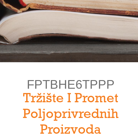
FPTBHE6TPPP
Tržište I Promet
Poljoprivrednih
Proizvoda