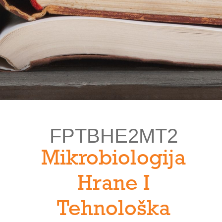
FPTBHE2MT2
Mikrobiologija
Hrane I
Tehnološka